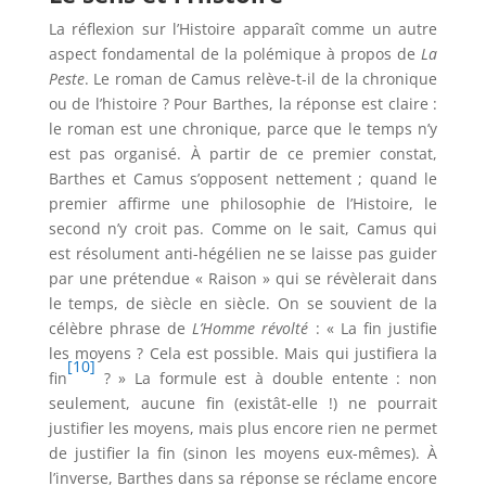
La réflexion sur l’Histoire apparaît comme un autre
aspect fondamental de la polémique à propos de
La
Peste
. Le roman de Camus relève-t-il de la chronique
ou de l’histoire ? Pour Barthes, la réponse est claire :
le roman est une chronique, parce que le temps n’y
est pas organisé. À partir de ce premier constat,
Barthes et Camus s’opposent nettement ; quand le
premier affirme une philosophie de l’Histoire, le
second n’y croit pas. Comme on le sait, Camus qui
est résolument anti-hégélien ne se laisse pas guider
par une prétendue « Raison » qui se révèlerait dans
le temps, de siècle en siècle. On se souvient de la
célèbre phrase de
L’Homme révolté
: « La fin justifie
les moyens ? Cela est possible. Mais qui justifiera la
[10]
fin
? » La formule est à double entente : non
seulement, aucune fin (existât-elle !) ne pourrait
justifier les moyens, mais plus encore rien ne permet
de justifier la fin (sinon les moyens eux-mêmes). À
l’inverse, Barthes dans sa réponse se réclame encore