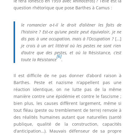
le fera Ionesco en 1959 avec
Rhinocéros
) ? Telle est la
question rhétorique que pose Barthes à Camus :
le romancier a-t-il le droit d’aliéner les faits de
l’histoire ? Est-ce qu’une peste peut équivaloir, je ne
dis pas à une occupation, mais à l’Occupation ?
[…]
je crois à un art littéral où les pestes ne sont rien
d‘autre que des pestes, et où la
Résistance
, c’est
[6]
toute la Résistance
.
Il est difficile de ne pas donner d’abord raison à
Barthes. Peste et nazisme n’appellent pas une
réaction identique, on ne lutte pas de la même
manière contre une épidémie et contre le fascisme ;
bien plus, les causes diffèrent largement, même si
tout fléau (peste ou tremblement de terre) renvoie à
des réalités humaines autant que naturelles (santé
publique, qualité de la construction, capacités
d’anticipation…). Mauvais défenseur de sa propre