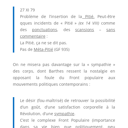
27 XI 79
Problème de l’insertion de la
Pitié.
Peut-être
qques incidents de « Pitié »
(ex 14 VIII)
comme
des
ponctuations
, des
scansions
–
sans
commentaire
:
La Pitié, ça ne se dit pas.
Pas de
Méta-Pitié
(GF 935)
On ne misera pas davantage sur la « sympathie »
des corps, dont Barthes ressent la nostalgie en
opposant la foule du Front populaire aux
mouvements politiques contemporains :
Le désir (fou-maîtrisé) de retrouver la possibilité
d’un goût, d’une satisfaction corporelle à la
Révolution, d’une
sympathie
.
C’est le complexe Front Populaire (importance
dans sa vie bien que politiquement, peu