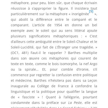
métaphore, pour peu, bien sûr, que chaque écrivain
réussisse à s’approprier la figure. Il insistera tout
[9]
particulièrement sur la métaphore « inorigénée
»,
qui abolit la différence entre le comparé et le
comparant. L’article de 1954 en donne un bel
exemple avec le soleil qui au sens littéral ajoute
plusieurs significations métaphoriques : « C’est
d’ailleurs cette ambiguïté entre le Soleil-Chaleur et le
Soleil-Lucidité, qui fait de
L’Étranger
une tragédie. »
(OC1, 481) Faut-il le rappeler ? Barthes multiplie
dans son œuvre ces métaphores qui courent de
texte en texte, comme le bois isomorphe, la nef Argo
ou la spirale… Et, pour comble d’ironie, s’il
commence par regretter la confusion entre politique
et médecine, Barthes n’hésitera pas dans sa Leçon
inaugurale au Collège de France à confondre la
linguistique et la politique pour qualifier la langue
de « fasciste » ! Quant à l’allégorie, pourtant
condamnée dans la préface sur
La Peste
, elle est