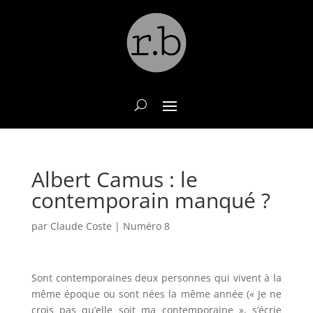
Albert Camus : le
contemporain manqué ?
par
Claude Coste
|
Numéro 8
Sont contemporaines deux personnes qui vivent à la
même époque ou sont nées la même année (« Je ne
crois pas qu’elle soit ma contemporaine », s’écrie