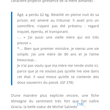
caractère projectif (présence de la mère aimante) :
Âgé, a perdu 62 kg. Réveillé en pleine nuit ds sa
prison, est amené au tribunal. Il avait pris un
somnifère, n’ayant pas été prévenu : regard
inquiet, éperdu, et transpirant.
-… « J’ai aussi une vielle mère qui est très
pieuse ».
*-… Bien que premier ministre, je menai une vie
simple. J’ai une mère de 80 ans et je l’aime
beaucoup…
Je n’ai pas voulu que ma mère me rende visite ici,
parce que je ne voulais pas qu’elle me voie dans
cet état. Il vaut mieux qu’elle se contente des
doux souvenirs du passé. (GF 378)
D’une manière plus explicite encore, une fiche
témoigne du sentiment très fort que fait naître
[18]
Gracia, la belle-soeur de Michel Salzedo
: