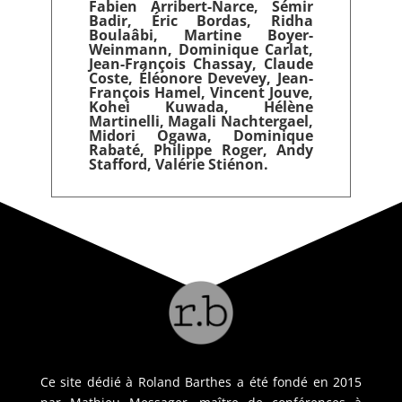
Fabien Arribert-Narce, Sémir
Badir, Éric Bordas, Ridha
Boulaâbi, Martine Boyer-
Weinmann, Dominique Carlat,
Jean-François Chassay, Claude
Coste, Éléonore Devevey, Jean-
François Hamel, Vincent Jouve,
Kohei Kuwada, Hélène
Martinelli, Magali Nachtergael,
Midori Ogawa, Dominique
Rabaté, Philippe Roger, Andy
Stafford, Valérie Stiénon.
Ce site dédié à Roland Barthes a été fondé en 2015