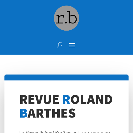
REVUE
R
OLAND
B
ARTHES
La
Revue Roland Barthes
est une revue en